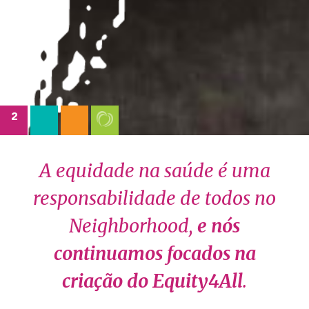
2
A equidade na saúde é uma
responsabilidade de todos no
Neighborhood,
e nós
continuamos focados na
criação do Equity4All
.