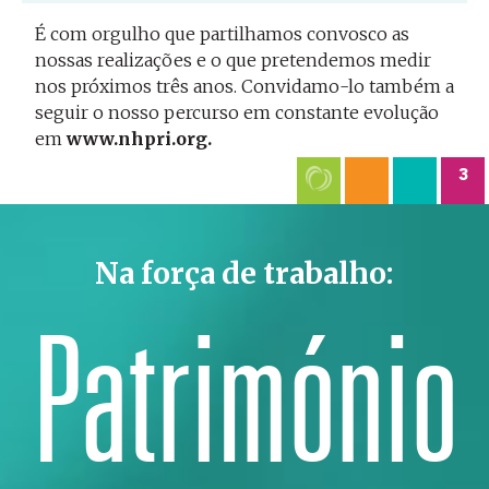
É com orgulho que partilhamos convosco as
nossas realizações e o que pretendemos medir
nos próximos três anos. Convidamo-lo também a
seguir o nosso percurso em constante evolução
em
www.nhpri.org.
3
2 imagens: 4 amigos a sorrir para uma fotografia e um
Amigos a darem vivas
Na força de trabalho:
Património